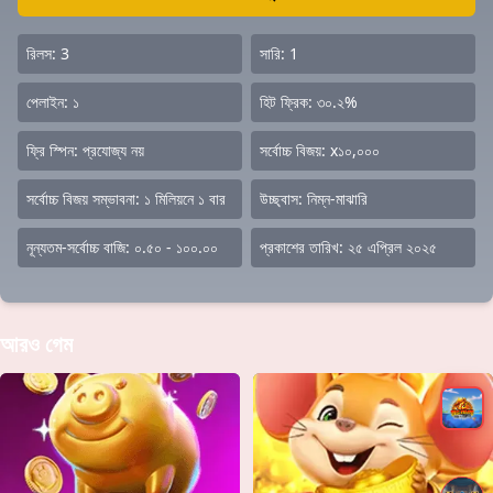
রিলস: 3
সারি: 1
পেলাইন: ১
হিট ফ্রিক: ৩০.২%
ফ্রি স্পিন: প্রযোজ্য নয়
সর্বোচ্চ বিজয়: x১০,০০০
সর্বোচ্চ বিজয় সম্ভাবনা: ১ মিলিয়নে ১ বার
উচ্ছ্বাস: নিম্ন-মাঝারি
নূন্যতম-সর্বোচ্চ বাজি: ০.৫০ - ১০০.০০
প্রকাশের তারিখ: ২৫ এপ্রিল ২০২৫
আরও গেম