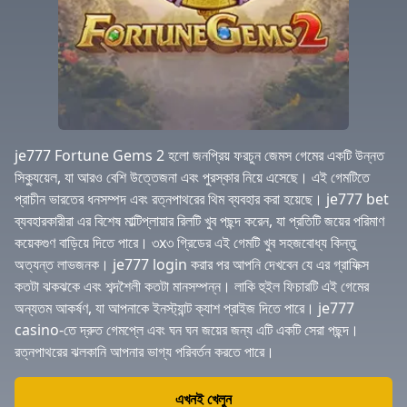
je777 Fortune Gems 2 হলো জনপ্রিয় ফরচুন জেমস গেমের একটি উন্নত
সিক্যুয়েল, যা আরও বেশি উত্তেজনা এবং পুরস্কার নিয়ে এসেছে। এই গেমটিতে
প্রাচীন ভারতের ধনসম্পদ এবং রত্নপাথরের থিম ব্যবহার করা হয়েছে। je777 bet
ব্যবহারকারীরা এর বিশেষ মাল্টিপ্লায়ার রিলটি খুব পছন্দ করেন, যা প্রতিটি জয়ের পরিমাণ
কয়েকগুণ বাড়িয়ে দিতে পারে। ৩x৩ গ্রিডের এই গেমটি খুব সহজবোধ্য কিন্তু
অত্যন্ত লাভজনক। je777 login করার পর আপনি দেখবেন যে এর গ্রাফিক্স
কতটা ঝকঝকে এবং শব্দশৈলী কতটা মানসম্পন্ন। লাকি হুইল ফিচারটি এই গেমের
অন্যতম আকর্ষণ, যা আপনাকে ইনস্ট্যান্ট ক্যাশ প্রাইজ দিতে পারে। je777
casino-তে দ্রুত গেমপ্লে এবং ঘন ঘন জয়ের জন্য এটি একটি সেরা পছন্দ।
রত্নপাথরের ঝলকানি আপনার ভাগ্য পরিবর্তন করতে পারে।
এখনই খেলুন